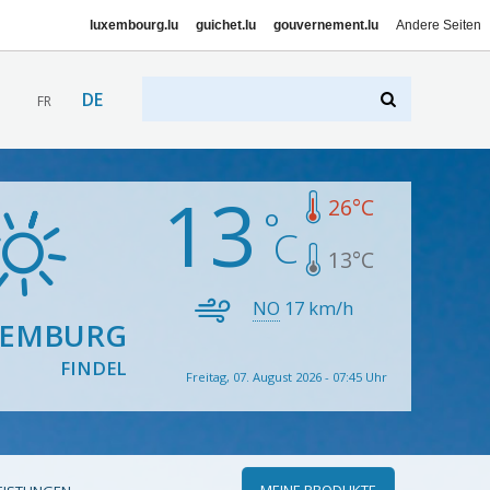
luxembourg.lu
guichet.lu
gouvernement.lu
Andere Seiten
DE
FR
13
26
°C
13
°C
NO
17
km/h
XEMBURG
FINDEL
Freitag, 07. August 2026 - 07:45 Uhr
MEINE PRODUKTE