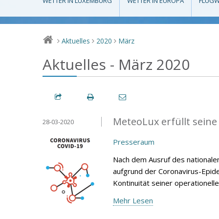
WETTER IN LUXEMBURG
WETTER IN EUROPA
FLUGW
Aktuelles
2020
März
>
>
>
Aktuelles - März 2020
MeteoLux erfüllt sein
28-03-2020
Presseraum
Nach dem Ausruf des national
aufgrund der Coronavirus-Epid
Kontinuität seiner operationelle
Mehr Lesen