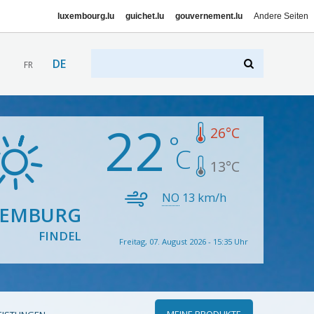
luxembourg.lu
guichet.lu
gouvernement.lu
Andere Seiten
DE
FR
22
26
°C
13
°C
NO
13
km/h
XEMBURG
FINDEL
Freitag, 07. August 2026 - 15:35 Uhr
MEINE PRODUKTE