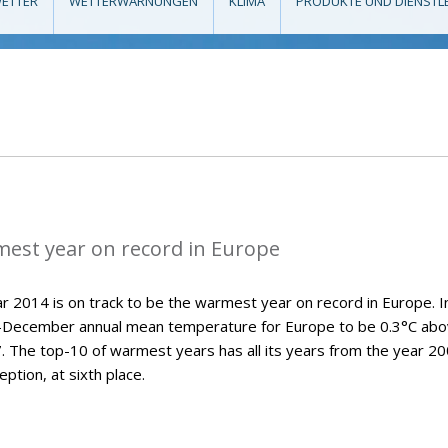
ETTER
WETTERWARNUNGEN
KLIMA
PRODUKTE UND DIENSTL
mest year on record in Europe
 2014 is on track to be the warmest year on record in Europe. Ini
y-December annual mean temperature for Europe to be 0.3°C ab
7. The top-10 of warmest years has all its years from the year 2
ption, at sixth place.