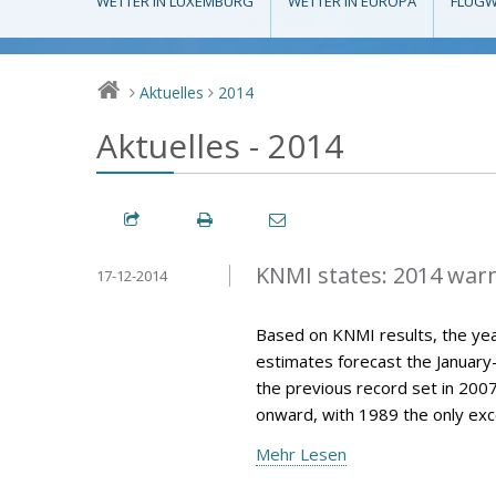
WETTER IN LUXEMBURG
WETTER IN EUROPA
FLUGW
Aktuelles
2014
>
>
Aktuelles - 2014
KNMI states: 2014 war
17-12-2014
Based on KNMI results, the year
estimates forecast the Januar
the previous record set in 200
onward, with 1989 the only exce
Mehr Lesen