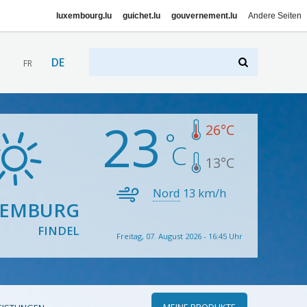
luxembourg.lu
guichet.lu
gouvernement.lu
Andere Seiten
DE
FR
23
26
°C
13
°C
Nord
13
km/h
XEMBURG
FINDEL
Freitag, 07. August 2026 - 16:45 Uhr
MEINE PRODUKTE