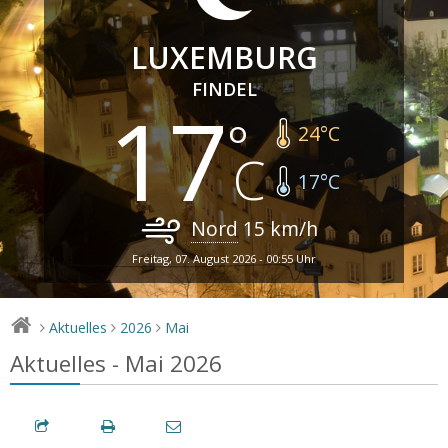
LUXEMBURG
FINDEL
17
24
°C
17
°C
Nord
15
km/h
Freitag, 07. August 2026 - 00:55 Uhr
Aktuelles
2026
Mai
>
>
>
Aktuelles - Mai 2026