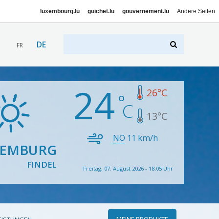
luxembourg.lu
guichet.lu
gouvernement.lu
Andere Seiten
DE
FR
24
26
°C
13
°C
NO
11
km/h
XEMBURG
FINDEL
Freitag, 07. August 2026 - 18:05 Uhr
MEINE PRODUKTE