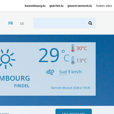
luxembourg.lu
guichet.lu
gouvernement.lu
Autres sites
FR
DE
29
30
°C
13
°C
Sud
9
km/h
EMBOURG
FINDEL
Samedi 08 août 2026 à 17h35
MES PRODUITS