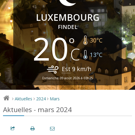
LUXEMBOURG
FINDEL
20
30
°C
13
°C
Est
9
km/h
Dimanche 09 août 2026 à 03h25
Aktuelles
2024
Mars
>
>
>
Aktuelles - mars 2024