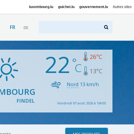
luxembourg.lu
guichet.lu
gouvernement.lu
Autres sites
FR
DE
22
26
°C
13
°C
Nord
13
km/h
EMBOURG
FINDEL
Vendredi 07 août 2026 à 16h05
MES PRODUITS