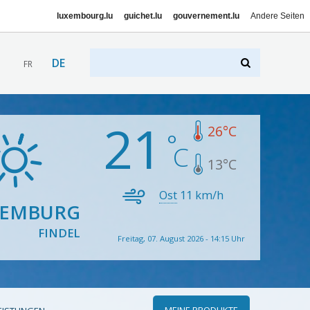
luxembourg.lu
guichet.lu
gouvernement.lu
Andere Seiten
DE
FR
21
26
°C
13
°C
Ost
11
km/h
XEMBURG
FINDEL
Freitag, 07. August 2026 - 14:15 Uhr
MEINE PRODUKTE