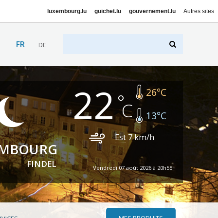
luxembourg.lu
guichet.lu
gouvernement.lu
Autres sites
FR
DE
22
26
°C
13
°C
Est
7
km/h
EMBOURG
FINDEL
Vendredi 07 août 2026 à 20h55
MES PRODUITS