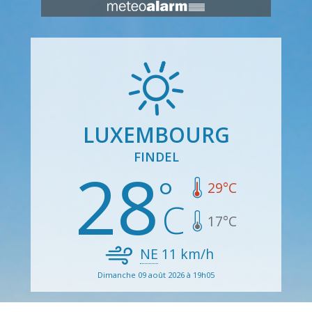
LUXEMBOURG
FINDEL
28
29
°C
17
°C
NE
11
km/h
Dimanche 09 août 2026 à 19h05