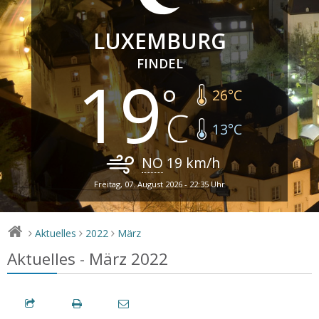
LUXEMBURG
FINDEL
19
26
°C
13
°C
NO
19
km/h
Freitag, 07. August 2026 - 22:35 Uhr
Aktuelles
2022
März
>
>
>
Aktuelles - März 2022