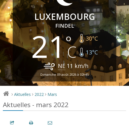
LUXEMBOURG
FINDEL
21
30
°C
13
°C
NE
11
km/h
Dimanche 09 août 2026 à 02h45
Aktuelles
2022
Mars
>
>
>
Aktuelles - mars 2022