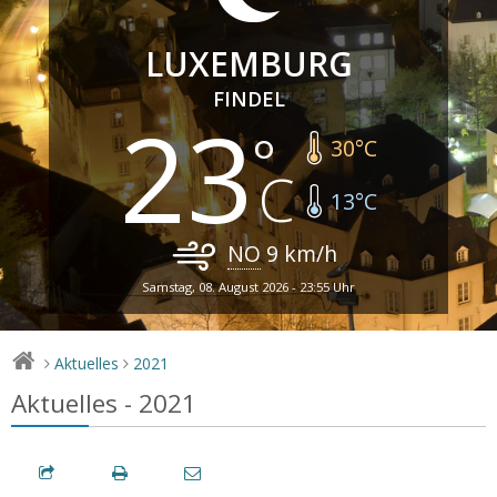
LUXEMBURG
FINDEL
23
30
°C
13
°C
NO
9
km/h
Samstag, 08. August 2026 - 23:55 Uhr
Aktuelles
2021
>
>
Aktuelles - 2021