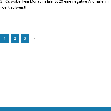
3 °C), wobei kein Monat im Jahr 2020 eine negative Anomalie im
lwert aufweist!
1
2
3