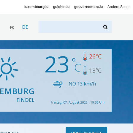
luxembourg.lu
guichet.lu
gouvernement.lu
Andere Seiten
DE
FR
23
26
°C
13
°C
NO
13
km/h
XEMBURG
FINDEL
Freitag, 07. August 2026 - 19:35 Uhr
MEINE PRODUKTE