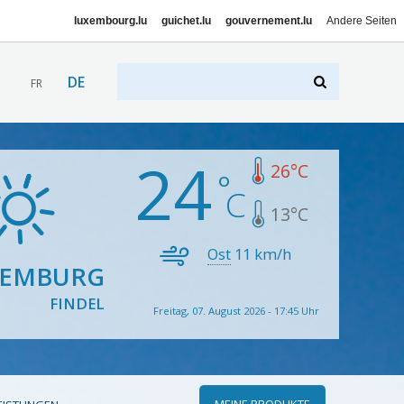
luxembourg.lu
guichet.lu
gouvernement.lu
Andere Seiten
DE
FR
24
26
°C
13
°C
Ost
11
km/h
XEMBURG
FINDEL
Freitag, 07. August 2026 - 17:45 Uhr
MEINE PRODUKTE