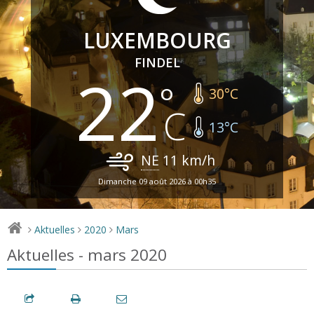
LUXEMBOURG
FINDEL
22
30
°C
13
°C
NE
11
km/h
Dimanche 09 août 2026 à 00h35
Aktuelles
2020
Mars
>
>
>
Aktuelles - mars 2020