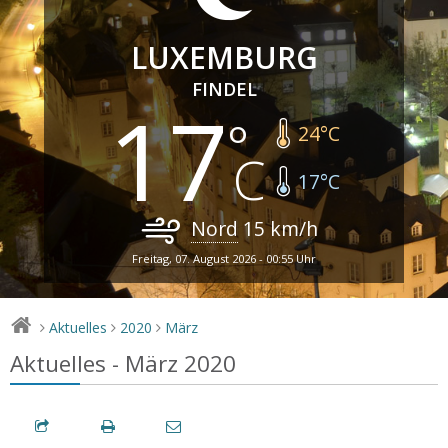
LUXEMBURG
FINDEL
17
24
°C
17
°C
Nord
15
km/h
Freitag, 07. August 2026 - 00:55 Uhr
Aktuelles
2020
März
>
>
>
Aktuelles - März 2020