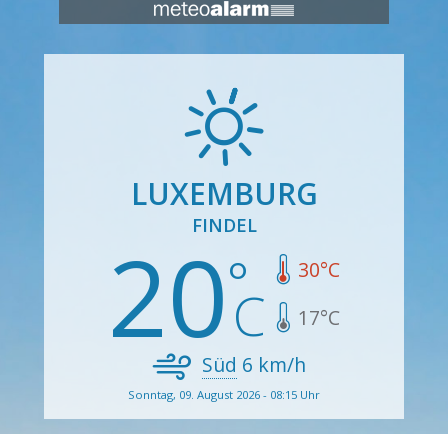
LUXEMBURG
FINDEL
20
30
°C
17
°C
Süd
6
km/h
Sonntag, 09. August 2026 - 08:15 Uhr