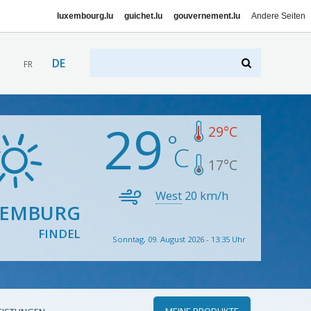
luxembourg.lu
guichet.lu
gouvernement.lu
Andere Seiten
DE
FR
29
29
°C
17
°C
West
20
km/h
XEMBURG
FINDEL
Sonntag, 09. August 2026 - 13:35 Uhr
MEINE PRODUKTE