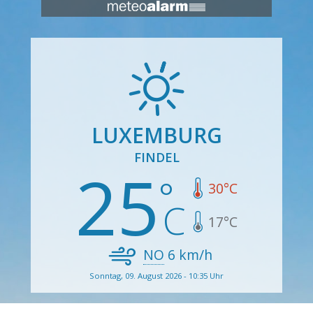
LUXEMBURG
FINDEL
25
30
°C
17
°C
NO
6
km/h
Sonntag, 09. August 2026 - 10:35 Uhr