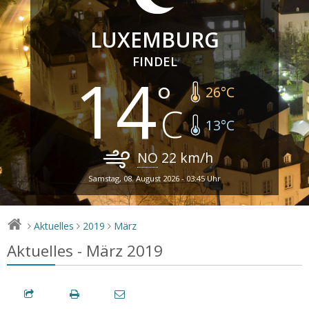
LUXEMBURG
FINDEL
14
26
°C
13
°C
NO
22
km/h
Samstag, 08. August 2026 - 03:45 Uhr
Aktuelles
2019
März
>
>
>
Aktuelles - März 2019