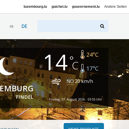
luxembourg.lu
guichet.lu
gouvernement.lu
Andere Seiten
DE
FR
14
24
°C
17
°C
NO
20
km/h
XEMBURG
FINDEL
Freitag, 07. August 2026 - 03:55 Uhr
MEINE PRODUKTE