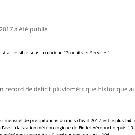
2017 a été publié
st accessible sous la rubrique “Produits et Services”.
 record de déficit pluviométrique historique a
l mensuel de précipitations du mois d’avril 2017 est le plus faibl
d’avril à la station météorologique de Findel-Aéroport depuis 19
le précédent record de 4.9 l/m² survenu en avril 1996.