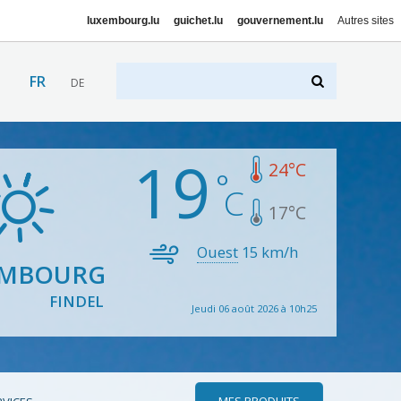
luxembourg.lu
guichet.lu
gouvernement.lu
Autres sites
FR
DE
19
24
°C
17
°C
Ouest
15
km/h
EMBOURG
FINDEL
Jeudi 06 août 2026 à 10h25
MES PRODUITS