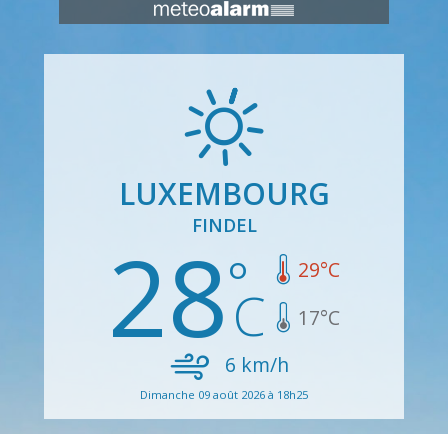
LUXEMBOURG
FINDEL
28
29
°C
17
°C
6
km/h
Dimanche 09 août 2026 à 18h25