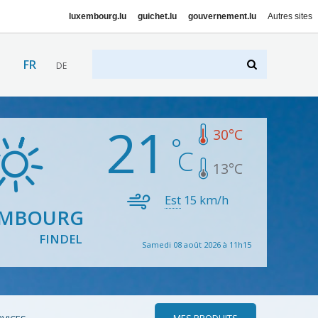
luxembourg.lu
guichet.lu
gouvernement.lu
Autres sites
FR
DE
21
30
°C
13
°C
Est
15
km/h
EMBOURG
FINDEL
Samedi 08 août 2026 à 11h15
MES PRODUITS