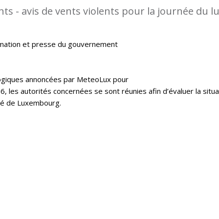
s - avis de vents violents pour la journée du l
rmation et presse du gouvernement
logiques annoncées par MeteoLux pour
16, les autorités concernées se sont réunies afin d’évaluer la situa
hé de Luxembourg.