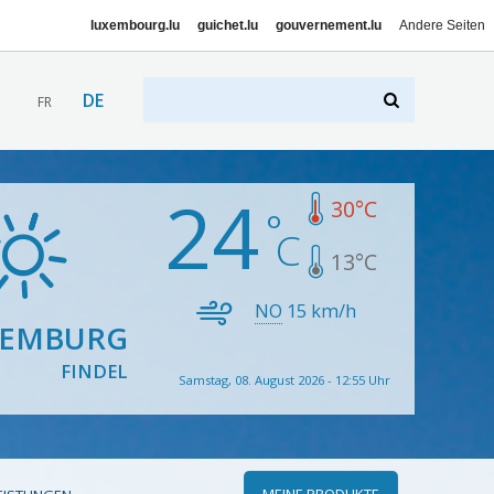
luxembourg.lu
guichet.lu
gouvernement.lu
Andere Seiten
DE
FR
24
30
°C
13
°C
NO
15
km/h
XEMBURG
FINDEL
Samstag, 08. August 2026 - 12:55 Uhr
MEINE PRODUKTE