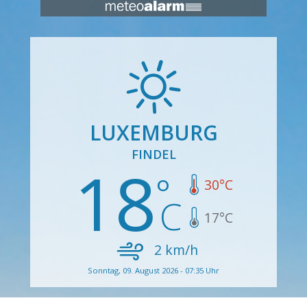
LUXEMBURG
FINDEL
18
30
°C
17
°C
2
km/h
Sonntag, 09. August 2026 - 07:35 Uhr