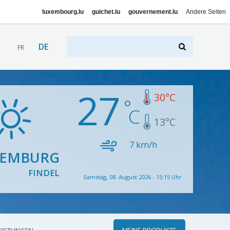
luxembourg.lu
guichet.lu
gouvernement.lu
Andere Seiten
DE
FR
27
30
°C
13
°C
7
km/h
XEMBURG
FINDEL
Samstag, 08. August 2026 - 15:15 Uhr
MEINE PRODUKTE