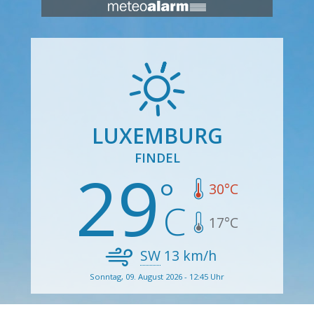
LUXEMBURG
FINDEL
29
30
°C
17
°C
SW
13
km/h
Sonntag, 09. August 2026 - 12:45 Uhr