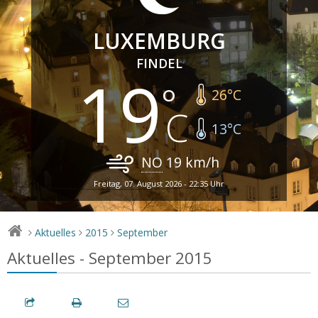
LUXEMBURG
FINDEL
19
26
°C
13
°C
NO
19
km/h
Freitag, 07. August 2026 - 22:35 Uhr
Aktuelles
2015
September
>
>
>
Aktuelles - September 2015