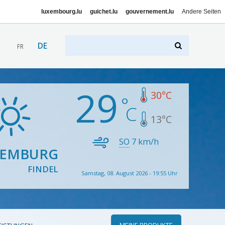
luxembourg.lu
guichet.lu
gouvernement.lu
Andere Seiten
DE
FR
29
30
°C
13
°C
SO
7
km/h
XEMBURG
FINDEL
Samstag, 08. August 2026 - 19:55 Uhr
MEINE PRODUKTE