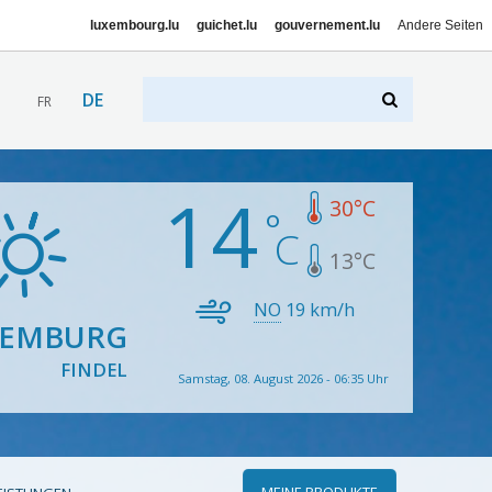
luxembourg.lu
guichet.lu
gouvernement.lu
Andere Seiten
DE
FR
14
30
°C
13
°C
NO
19
km/h
XEMBURG
FINDEL
Samstag, 08. August 2026 - 06:35 Uhr
MEINE PRODUKTE