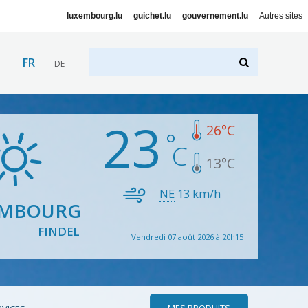
luxembourg.lu
guichet.lu
gouvernement.lu
Autres sites
FR
DE
23
26
°C
13
°C
NE
13
km/h
EMBOURG
FINDEL
Vendredi 07 août 2026 à 20h15
MES PRODUITS