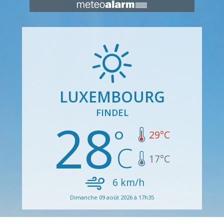
LUXEMBOURG
FINDEL
28
29
°C
17
°C
6
km/h
Dimanche 09 août 2026 à 17h35