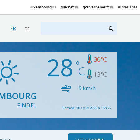
luxembourg.lu
guichet.lu
gouvernement.lu
Autres sites
FR
DE
28
30
°C
13
°C
9
km/h
EMBOURG
FINDEL
Samedi 08 août 2026 à 15h55
MES PRODUITS