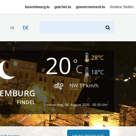
luxembourg.lu
guichet.lu
gouvernement.lu
Andere Seiten
DE
FR
20
28
°C
18
°C
NW
11
km/h
XEMBURG
FINDEL
Donnerstag, 06. August 2026 - 00:35 Uhr
MEINE PRODUKTE