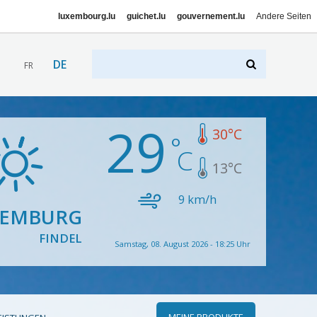
luxembourg.lu
guichet.lu
gouvernement.lu
Andere Seiten
DE
FR
29
30
°C
13
°C
9
km/h
XEMBURG
FINDEL
Samstag, 08. August 2026 - 18:25 Uhr
MEINE PRODUKTE