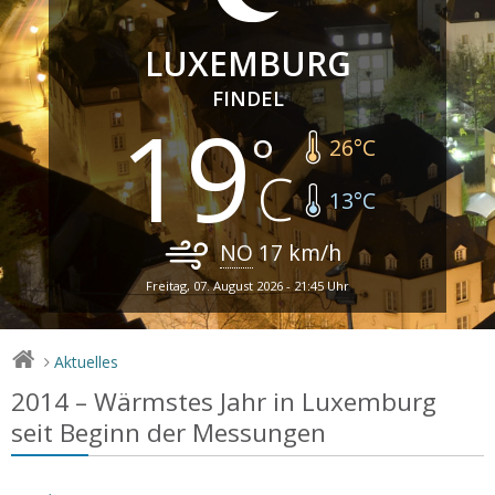
LUXEMBURG
FINDEL
19
26
°C
13
°C
NO
17
km/h
Freitag, 07. August 2026 - 21:45 Uhr
Aktuelles
>
2014 – Wärmstes Jahr in Luxemburg
seit Beginn der Messungen