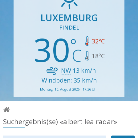
LUXEMBURG
FINDEL
30
32
°C
18
°C
NW
13
km/h
Windböen: 35 km/h
Montag, 10. August 2026 - 17:36 Uhr
Suchergebnis(se) «albert lea radar»