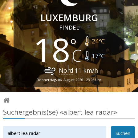
LUXEMBURG
FINDEL
18
24
°C
17
°C
Nord
11
km/h
Donnerstag, 06. August 2026 - 23:05 Uhr
Suchergebnis(se) «albert lea radar»
Suchen