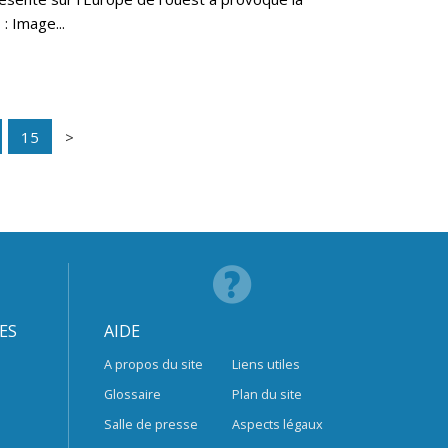
: Image...
15
ES
AIDE
A propos du site
Liens utiles
Glossaire
Plan du site
Salle de presse
Aspects légaux