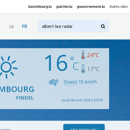
luxembourg.lu
guichet.lu
gouvernement.lu
Autres sites
FR
DE
16
24
°C
17
°C
Ouest
15
km/h
EMBOURG
FINDEL
Jeudi 06 août 2026 à 07h35
MES PRODUITS