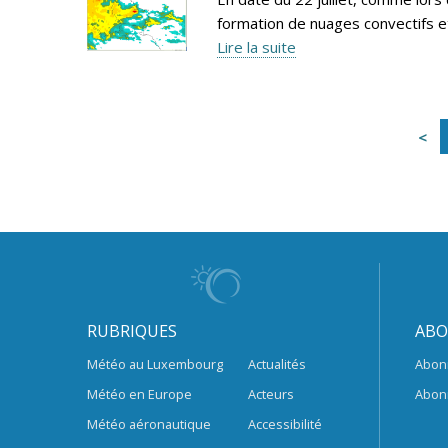
formation de nuages convectifs et
Lire la suite
RUBRIQUES
ABO
Météo au Luxembourg
Actualités
Abon
Météo en Europe
Acteurs
Abon
Météo aéronautique
Accessibilité