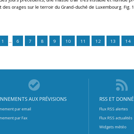
 des orages sur le terroir du Grand-duché de Luxembourg. Fig. 1 
1
...
6
7
8
9
10
11
12
13
14
NNEMENTS AUX PRÉVISIONS
RSS ET DONNÉ
nement par email
Flux RSS alertes
nement par Fax
Flux RSS actualités
Widgets météo