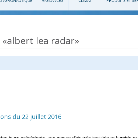
O AÉRONAUTIQUE
VIGILANCES
CLIMAT
PRODUITS ET SE
 «albert lea radar»
ions du 22 juillet 2016
 des jours précédents, une masse d'air très instable et humide pr