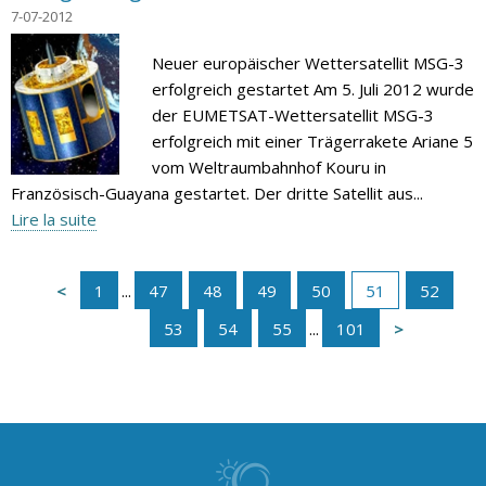
7-07-2012
Neuer europäischer Wettersatellit MSG-3
erfolgreich gestartet Am 5. Juli 2012 wurde
der EUMETSAT-Wettersatellit MSG-3
erfolgreich mit einer Trägerrakete Ariane 5
vom Weltraumbahnhof Kouru in
Französisch-Guayana gestartet. Der dritte Satellit aus...
Lire la suite
1
...
47
48
49
50
51
52
53
54
55
...
101