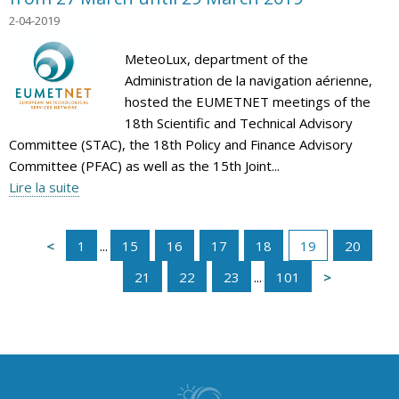
2-04-2019
MeteoLux, department of the
Administration de la navigation aérienne,
hosted the EUMETNET meetings of the
18th Scientific and Technical Advisory
Committee (STAC), the 18th Policy and Finance Advisory
Committee (PFAC) as well as the 15th Joint...
Lire la suite
1
...
15
16
17
18
19
20
21
22
23
...
101