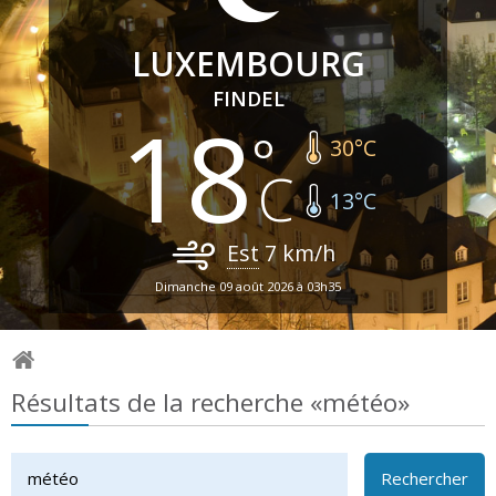
LUXEMBOURG
FINDEL
18
30
°C
13
°C
Est
7
km/h
Dimanche 09 août 2026 à 03h35
Résultats de la recherche «météo»
Rechercher