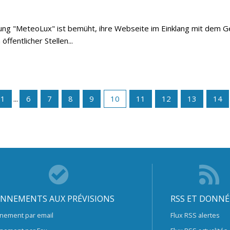
ichtung "MeteoLux" ist bemüht, ihre Webseite im Einklang mit dem
fentlicher Stellen...
1
...
6
7
8
9
10
11
12
13
14
NNEMENTS AUX PRÉVISIONS
RSS ET DONNÉ
nement par email
Flux RSS alertes