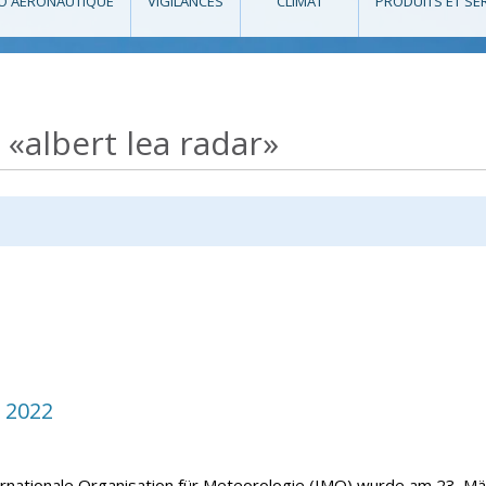
O AÉRONAUTIQUE
VIGILANCES
CLIMAT
PRODUITS ET SE
 «albert lea radar»
 2022
rnationale Organisation für Meteorologie (IMO) wurde am 23. Mär