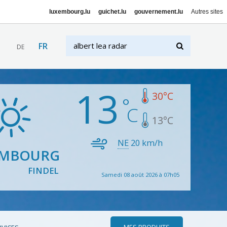
luxembourg.lu
guichet.lu
gouvernement.lu
Autres sites
FR
DE
13
30
°C
13
°C
NE
20
km/h
EMBOURG
FINDEL
Samedi 08 août 2026 à 07h05
MES PRODUITS