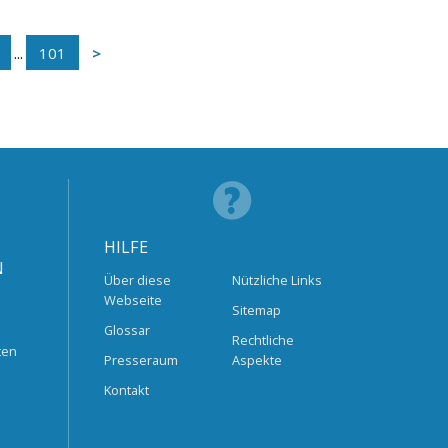
...
101
HILFE
N
Über diese
Nützliche Links
Webseite
Sitemap
Glossar
Rechtliche
ten
Presseraum
Aspekte
Kontakt