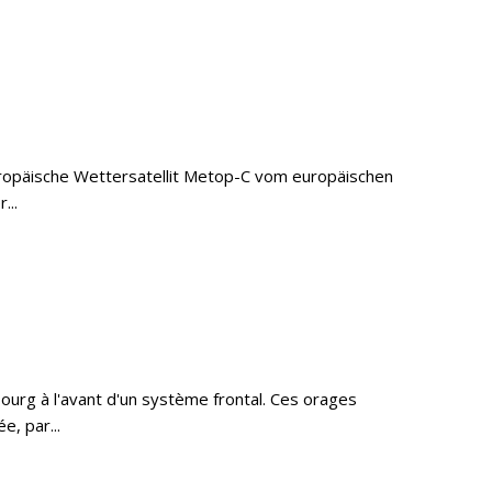
ropäische Wettersatellit Metop-C vom europäischen
...
urg à l'avant d'un système frontal. Ces orages
e, par...