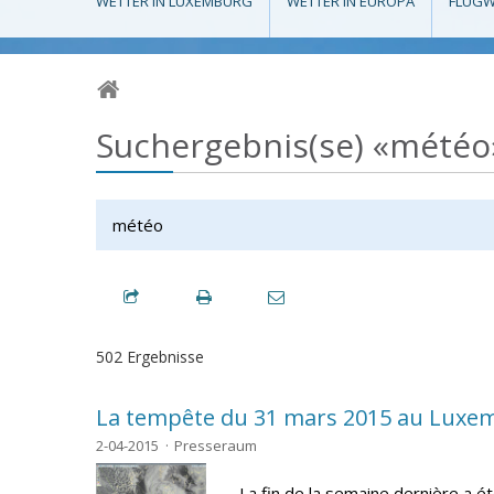
WETTER IN LUXEMBURG
WETTER IN EUROPA
FLUGW
Suchergebnis(se) «météo
502 Ergebnisse
La tempête du 31 mars 2015 au Lux
2-04-2015
Presseraum
La fin de la semaine dernière a é