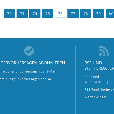
...
72
73
74
75
76
77
78
79
80
TERVORHERSAGEN ABONNIEREN
RSS UND
WETTERDATE
hreibung für Vorhersagen per E-Mail
RSS Feed
hreibung für Vorhersagen per Fax
Wetterwarnungen
RSS Feed Neuigkei
Wetter Widget