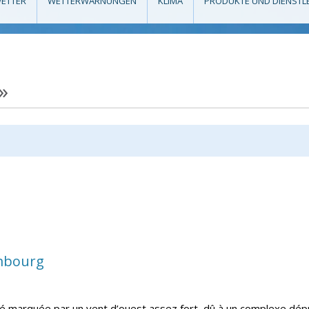
ETTER
WETTERWARNUNGEN
KLIMA
PRODUKTE UND DIENSTL
»
embourg
té marquée par un vent d’ouest assez fort, dû à un complexe dépre