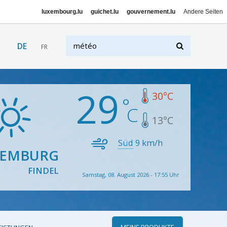
luxembourg.lu
guichet.lu
gouvernement.lu
Andere Seiten
DE
FR
29
30
°C
13
°C
Süd
9
km/h
XEMBURG
FINDEL
Samstag, 08. August 2026 - 17:55 Uhr
MEINE PRODUKTE