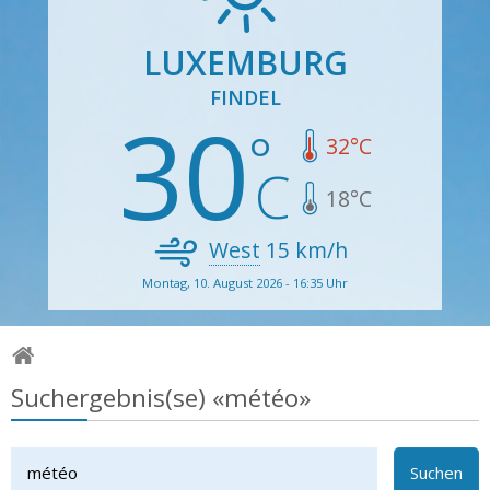
LUXEMBURG
FINDEL
30
32
°C
18
°C
West
15
km/h
Montag, 10. August 2026 - 16:35 Uhr
Suchergebnis(se) «météo»
Suchen