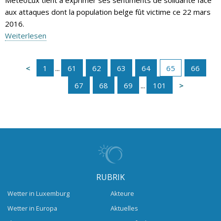
MeteoLux tient à exprimer ses sentiments de solidarité face
aux attaques dont la population belge fût victime ce 22 mars
2016.
Weiterlesen
1
...
61
62
63
64
65
66
67
68
69
...
101
RUBRIK
Wetter in Luxemburg
Akteure
Wetter in Europa
Aktuelles