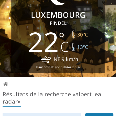
LUXEMBOURG
FINDEL
22
30
°C
13
°C
NE
9
km/h
Dimanche 09 août 2026 à 01h06
Résultats de la recherche «albert lea
radar»