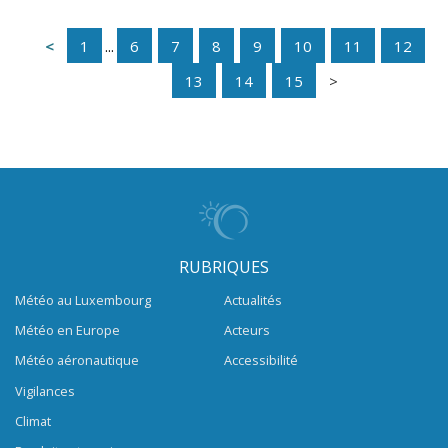
1
...
6
7
8
9
10
11
12
13
14
15
RUBRIQUES
Météo au Luxembourg
Actualités
Météo en Europe
Acteurs
Météo aéronautique
Accessibilité
Vigilances
Climat