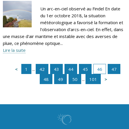
Un arc-en-ciel observé au Findel En date
du 1er octobre 2018, la situation
météorologique a favorisé la formation et
l'observation d'arcs-en-ciel. En effet, dans
une masse d'air maritime et instable avec des averses de
pluie, ce phénomène optique...
Lire la suite
1
...
42
43
44
45
46
47
48
49
50
...
101