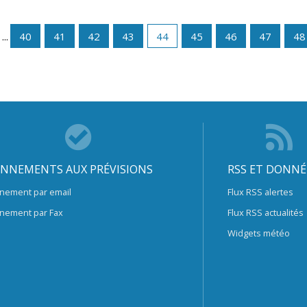
...
40
41
42
43
44
45
46
47
48
NNEMENTS AUX PRÉVISIONS
RSS ET DONNÉ
nement par email
Flux RSS alertes
nement par Fax
Flux RSS actualités
Widgets météo