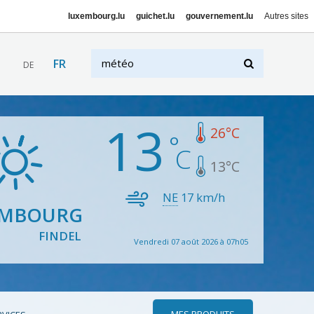
luxembourg.lu
guichet.lu
gouvernement.lu
Autres sites
FR
DE
13
26
°C
13
°C
NE
17
km/h
EMBOURG
FINDEL
Vendredi 07 août 2026 à 07h05
MES PRODUITS