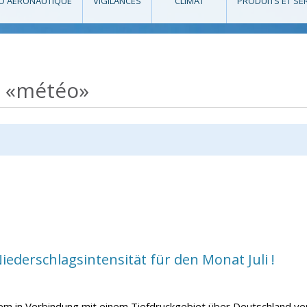
O AÉRONAUTIQUE
VIGILANCES
CLIMAT
PRODUITS ET SE
e «météo»
ederschlagsintensität für den Monat Juli !
tem in Verbindung mit einem Tiefdruckgebiet über Deutschland ve